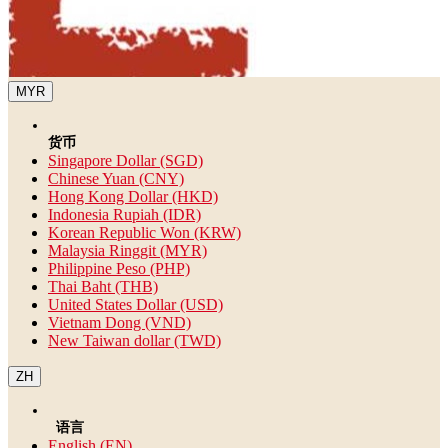
MYR
货币
Singapore Dollar (SGD)
Chinese Yuan (CNY)
Hong Kong Dollar (HKD)
Indonesia Rupiah (IDR)
Korean Republic Won (KRW)
Malaysia Ringgit (MYR)
Philippine Peso (PHP)
Thai Baht (THB)
United States Dollar (USD)
Vietnam Dong (VND)
New Taiwan dollar (TWD)
ZH
语言
English (EN)