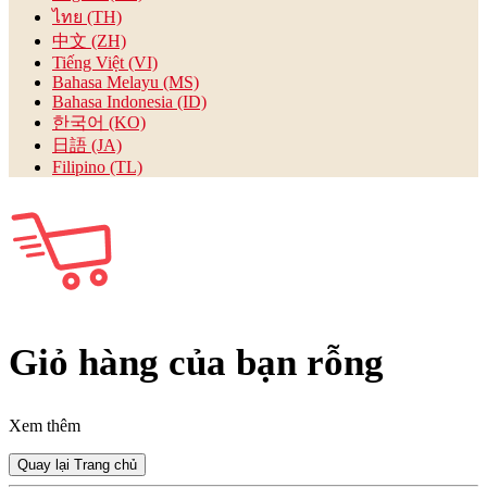
ไทย (TH)
中文 (ZH)
Tiếng Việt (VI)
Bahasa Melayu (MS)
Bahasa Indonesia (ID)
한국어 (KO)
日語 (JA)
Filipino (TL)
Giỏ hàng của bạn rỗng
Xem thêm
Quay lại Trang chủ