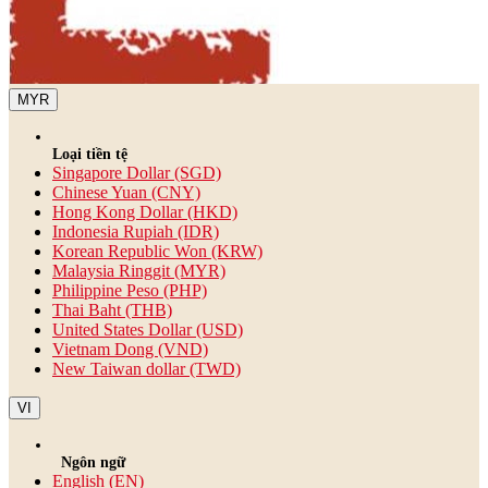
MYR
Loại tiền tệ
Singapore Dollar (SGD)
Chinese Yuan (CNY)
Hong Kong Dollar (HKD)
Indonesia Rupiah (IDR)
Korean Republic Won (KRW)
Malaysia Ringgit (MYR)
Philippine Peso (PHP)
Thai Baht (THB)
United States Dollar (USD)
Vietnam Dong (VND)
New Taiwan dollar (TWD)
VI
Ngôn ngữ
English (EN)